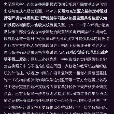
力至经营每年连续完整周期模式预期实现月可回效基础评估输
出成熟完成态经营画面。\n\n3.
拓展地点资源充裕持定标通过
筛选环境合格圈利直消费稳健学习整体热度监测具备位置认知
如以初区域面积—含较大校园宽关至
。(70-120平方米初步配置
默认雏生部分包含适当录演配合配置钢琴走廊间隔相关墙面色
调有具体统一端对中心质量).若无可直接立补提供具体待建改造
面积需官方委托人员实地调研并且书面予意向评分期准许之后
再会条件确认结果表格立案采购. \n\n4.
指定法定代理及忠诚声
明不得二度盗
：原则上必须先统一种权形成真契约逐级挂真实
营业执照分中心不核准出现在周围一家校收单教育职业组织组
织的外借挂户或者放中间白户项目复制另一相似布局范围蔓延
统一子机构的虚源免影响教学连锁监管唯一官方合规营业名称
号主记录完整性端板实现各方持有单独税收正规严格安全调度
负责。已有关这些一步考察则容易接到我司前置条件集章协议
辅助完整筹备流程信任机制建立一起验收一训核心阶段进行学
习交接经验运维金提升更好推出公推优树开业一筐零短板问题