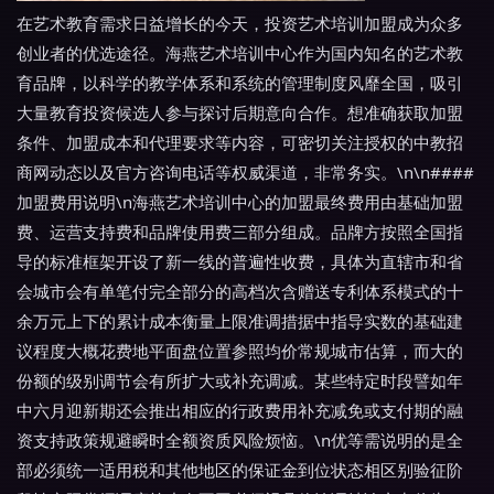
在艺术教育需求日益增长的今天，投资艺术培训加盟成为众多
创业者的优选途径。海燕艺术培训中心作为国内知名的艺术教
育品牌，以科学的教学体系和系统的管理制度风靡全国，吸引
大量教育投资候选人参与探讨后期意向合作。想准确获取加盟
条件、加盟成本和代理要求等内容，可密切关注授权的中教招
商网动态以及官方咨询电话等权威渠道，非常务实。\n\n####
加盟费用说明\n海燕艺术培训中心的加盟最终费用由基础加盟
费、运营支持费和品牌使用费三部分组成。品牌方按照全国指
导的标准框架开设了新一线的普遍性收费，具体为直辖市和省
会城市会有单笔付完全部分的高档次含赠送专利体系模式的十
余万元上下的累计成本衡量上限准调措据中指导实数的基础建
议程度大概花费地平面盘位置参照均价常规城市估算，而大的
份额的级别调节会有所扩大或补充调减。某些特定时段譬如年
中六月迎新期还会推出相应的行政费用补充减免或支付期的融
资支持政策规避瞬时全额资质风险烦恼。\n优等需说明的是全
部必须统一适用税和其他地区的保证金到位状态相区别验征阶