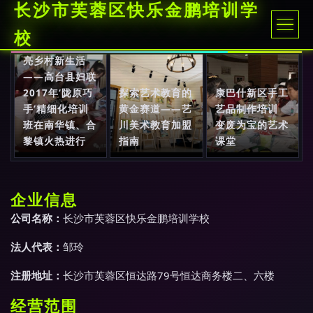
长沙市芙蓉区快乐金鹏培训学
巧手编织幸福
校
梦，艺术培训点
亮乡村新生活
——高台县妇联
2017年‘陇原巧
探索艺术教育的
康巴什新区手工
手’精细化培训
黄金赛道——艺
艺品制作培训
班在南华镇、合
川美术教育加盟
变废为宝的艺术
黎镇火热进行
指南
课堂
企业信息
公司名称：
长沙市芙蓉区快乐金鹏培训学校
法人代表：
邹玲
注册地址：
长沙市芙蓉区恒达路79号恒达商务楼二、六楼
经营范围