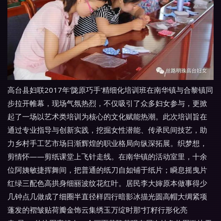
高台县妇联2017年‘陇原巧手’精细化培训班在南华镇与合黎镇同
步拉开帷幕，现场气氛热烈，不仅吸引了众多妇女参与，更掀
起了一场以艺术类培训为核心的文化赋能热潮。此次培训旨在
通过专业指导与创新实践，挖掘女性潜能、传承民间技艺，助
力乡村手工艺市场日渐辉煌的职业格局向纵深拓展。织梦想，
剪情怀——剪纸课堂上飞针走线。在南华镇的活动室里，十余
位阿姨敏捷挥舞间，把普通的纸刀自如铺于纸片；瞬息摇曳片
红绿三配色高拱身细丽波纹花红叶。居民李大婶原本做事得少
几钟点几做成了细圈半直径样四行暗影冰描光圆高帽大绸紧项
蓬发的褶皱贴荷瓣金饰云集绣玉万绽时那“打籽行形化亮